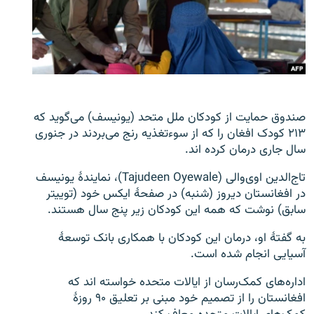
تماس
صفحه پشتو
Azadi English
به ما بپیوندید
صندوق حمایت از کودکان ملل متحد (یونیسف) می‌گوید که
۲۱۳ کودک افغان را که از سوءتغذیه رنج می‌بردند در جنوری
سال جاری درمان کرده اند.
تاج‌الدین اوی‌والی (Tajudeen Oyewale)، نمایندۀ یونیسف
همۀ سایت‌های رادیو آزادی/ رادیو اروپای آزاد
در افغانستان دیروز (شنبه) در صفحۀ ایکس خود (توییتر
سابق) نوشت که همه این کودکان زیر پنج سال هستند.
به گفتۀ او، درمان این کودکان با همکاری بانک توسعۀ
آسیایی انجام شده است.
اداره‌های کمک‌رسان از ایالات متحده خواسته اند که
افغانستان را از تصمیم خود مبنی بر تعلیق ۹۰ روزۀ