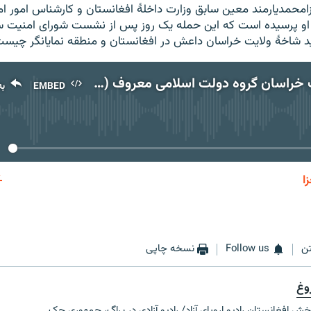
زامحمدیارمند معین سابق وزارت داخلۀ افغانستان و کارشناس امور ام
او پرسیده است که این حمله یک روز پس از نشست شورای امنیت س
ید شاخۀ ولایت خراسان داعش در افغانستان و منطقه نمایانگر چیس
شاخۀ ولایت خراسان گروه دولت اسلامی معروف (داعش) مسئولیت حملۀ انتحاری روز سه شنبه ۲۳ دلو در شهر قندز را بر عهده گرفته است
EMBED
به
No media source currently available
ا
EMBED
به اشتر
ن
Follow us
نسخه چاپی
وغ
خش افغانستان رادیو اروپای آزاد/ رادیو آزادی در پراگ، جمهوری چک