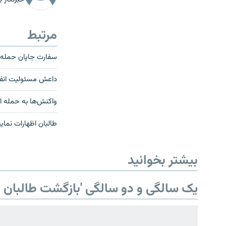
مرتبط
سفارت جاپان حمله ا
داعش مسئولیت انفج
واکنش‌ها به حمله ا
صفحه پشتو
طالبان اظهارات نمای
Azadi English
بیشتر بخوانید
به ما بپیوندید
یک سالگی و دو سالگی 'بازگشت طالبان ب
همۀ سایت‌های رادیو آزادی/ رادیو
اروپای آزاد