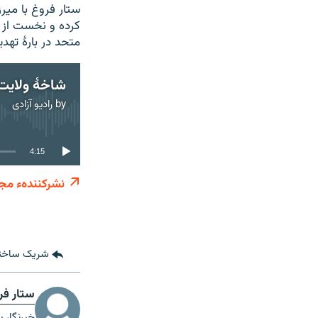
ستار فروغ با میر
کرده و نخست از 
متحد در بارۀ تهد
by
رادیو آزادی
4:15
نشرکنندهء مجز
شریک ساخت
ستار فر
خبرنگار ب