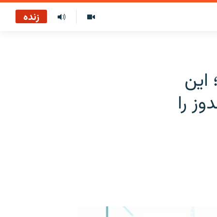
زنده
 این
وز را