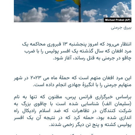
تماس
صفحه پشتو
بیرق جرمنی
Azadi English
انتظار می‌رود که امروز پنجشنبه ۱۳ فبروری محاکمه یک
به ما بپیوندید
مرد افغان که سال گذشته یک افسر پولیس را با ضرب
چاقو در جرمنی به قتل رساند، آغاز شود.
همۀ سایت‌های رادیو آزادی/ رادیو اروپای آزاد
این مرد افغان متهم است که حملۀ ماه می ۲۰۲۳ در شهر
منهایم جرمنی را با انگیزۀ جهادی انجام داده است.
براساس خبرگزاری فرانس پرس، مظنون که تنها به نام
(سلیمان الف) شناسایی شده است با چاقوی بزرگ به
شرکت کنندگان در تظاهرات که ضد اسلام رادیکال راه
اندازی شده بود، حمله کرد که در نتیجه آن یک افسر
پولیس کشته و پنج تن دیگر زخمی شدند.