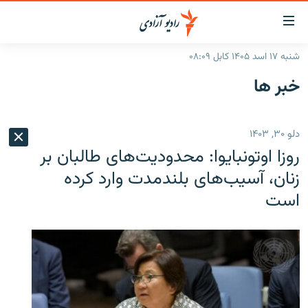
ینک‌های
ابل
سترسی
شنبه ۱۷ اسد ۱۴۰۵ کابل ۰۸:۰۹
ازگشت
صفحه نخست
خبر ها
ه
گزارش‌ها
تن
صلی
خبرها
افغانستان
دلو ۳۰, ۱۴۰۳
ازگشت
جدول نشرات
منطقه
افغانستان
ه
روزا اوتونبایوا: محدودیت‌های طالبان بر
نوی
مصاحبه‌ها
جهان
شرق میانه
زنان، آسیب‌های بلندمدت وارد کرده
صلی
است
برنامه‌ها
جهان
راجعه
ه
مجموعه تصویری
فحه
ورزش
ستجو
بحران مهاجرت
'کووید-۱۹'