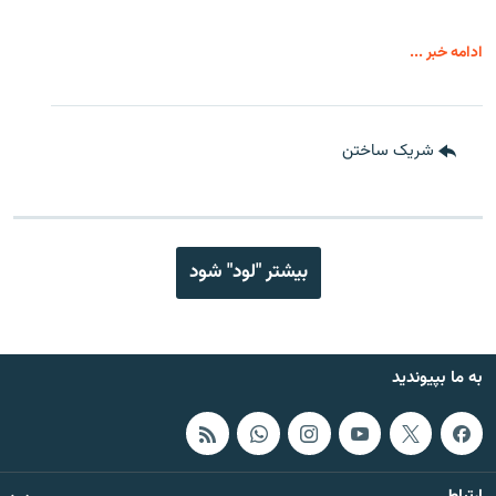
ادامه خبر ...
شریک ساختن
بیشتر "لود" شود
به ما بپیوندید