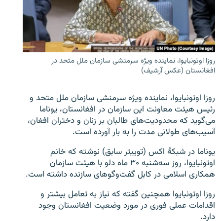
تماس
صفحه پشتو
Azadi English
روزا اوتونبایوا، نماینده ویژه سرمنشی سازمان ملل متحد در
افغانستان (عکس آرشیف)
به ما بپیوندید
روزا اوتونبایوا، نماینده ویژه سرمنشی سازمان ملل متحد و
رئیس هیئت معاونت این سازمان در افغانستان، یوناما
می‌گوید که محدودیت‌های طالبان بر زنان و دختران افغان،
همۀ سایت‌های رادیو آزادی/ رادیو اروپای آزاد
آسیب‌های طولانی مدت را به بار آورده است.
یوناما در شبکۀ اکس (توییتر سابق) نوشته که خانم
اوتونبایوا، روز سه‌شنبه ۳۰ ماه دلو با هیئت سازمان
همکاری اسلامی در کابل گفت‌وگوهای سازنده داشته است.
روزا اوتونبایوا همچنین گفته که نیاز به تعامل بیشتر و
اقدامات عملی فوری در مورد وضعیت افغانستان وجود
دارد.