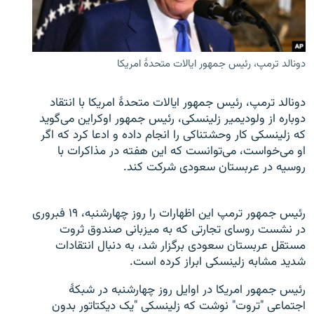
تماس
صفحه پشتو
دونالد ترمپ، رئیس جمهور ایالات متحدۀ امریکا
Azadi English
دونالد ترمپ، رئیس جمهور ایالات متحدۀ امریکا با انتقاد
به ما بپیوندید
دوباره از ولودیمیر زلینسکی، رئیس جمهور اوکراین می‌گوید
که زلینسکی کار وحشتناکی را انجام داده و ادعا کرد که اگر
او می‌خواست، می‌توانست که این هفته در مذاکرات با
روسیه در عربستان سعودی شرکت کند.
همۀ سایت‌های رادیو آزادی/ رادیو اروپای آزاد
رئیس جمهور ترمپ این اظهارات را روز چهارشنبه، ۱۹ فبروری
در نشست روسای تجارتی که به میزبانی صندوق ثروت
مستقل عربستان سعودی برگزار شد، به دنبال انتقادات
شدید مشابه زلینسکی ابراز کرده است.
رئیس جمهور امریکا در اوایل روز چهارشنبه در شبکۀ
اجتماعی "تروت" نوشت که زلینسکی "یک دیکتاتور بدون