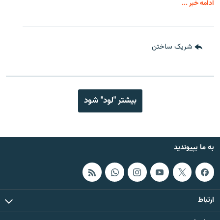
ادامه خبر ...
شریک ساختن
بیشتر "لود" شود
به ما بپیوندید
ارتباط