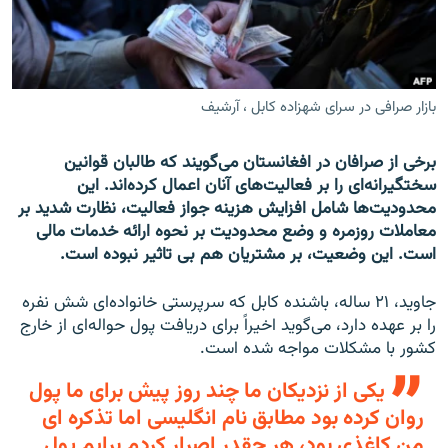
تماس
صفحه پشتو
Azadi English
بازار صرافی در سرای شهزاده کابل ، آرشیف
به ما بپیوندید
برخی از صرافان در افغانستان می‌گویند که طالبان قوانین
سختگیرانه‌ای را بر فعالیت‌های آنان اعمال کرده‌اند. این
محدودیت‌ها شامل افزایش هزینه جواز فعالیت، نظارت شدید بر
معاملات روزمره و وضع محدودیت بر نحوه ارائه خدمات مالی
همۀ سایت‌های رادیو آزادی/ رادیو اروپای آزاد
است. این وضعیت، بر مشتریان هم بی تاثیر نبوده است.
جاوید، ۲۱ ساله، باشنده کابل که سرپرستی خانواده‌ای شش نفره
را بر عهده دارد، می‌گوید اخیراً برای دریافت پول حواله‌ای از خارج
کشور با مشکلات مواجه شده است.
یکی از نزدیکان ما چند روز پیش برای ما پول
روان کرده بود مطابق نام انگلیسی اما تذکره ای
من کاغذی بود، هر چقدر اصرار کردم برایم پول