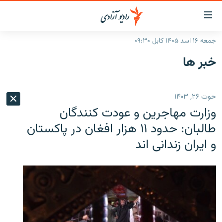
ینک‌های
ابل
سترسی
جمعه ۱۶ اسد ۱۴۰۵ کابل ۰۹:۳۰
ازگشت
صفحه نخست
خبر ها
ه
گزارش‌ها
تن
صلی
خبرها
افغانستان
حوت ۲۶, ۱۴۰۳
ازگشت
جدول نشرات
منطقه
افغانستان
ه
وزارت مهاجرین و عودت کنندگان
نوی
مصاحبه‌ها
جهان
شرق میانه
طالبان: حدود ۱۱ هزار افغان در پاکستان
صلی
و ایران زندانی اند
برنامه‌ها
جهان
راجعه
ه
مجموعه تصویری
فحه
ورزش
ستجو
بحران مهاجرت
'کووید-۱۹'