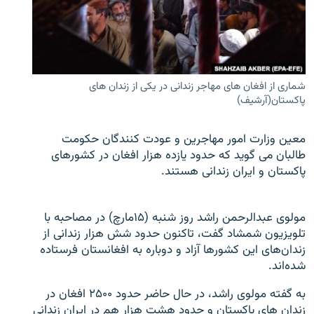
تماس
صفحه پشتو
Azadi English
شماری از افغان های مهاجر زندانی در یکی از زندان های
پاکستان(آرشیف)
به ما بپیوندید
معین وزارت امور مهاجرین و عودت کنندگان حکومت
طالبان می گوید که حدود یازده هزار افغان در کشورهای
پاکستان و ایران زندانی هستند.
همۀ سایت‌های رادیو آزادی/ رادیو اروپای آزاد
مولوی عبدالرحمن راشد روز شنبه (۱۵مارچ) در مصاحبه با
تلویزیون شمشاد گفت، تاکنون حدود شش هزار زندانی از
زندان‌های این کشورها آزاد و دوباره به افغانستان فرستاده
شده‌اند.
به گفته مولوی راشد، در حال حاضر حدود ۲۵۰۰ افغان در
زندان های پاکستان و حدود هشت هزار هم در ایران زندانی