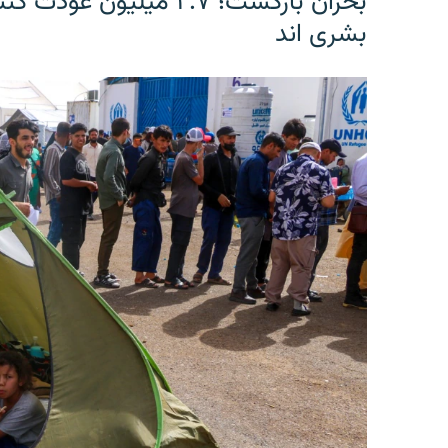
بحران بازگشت؛ ۲.۷ میلی
بشری اند