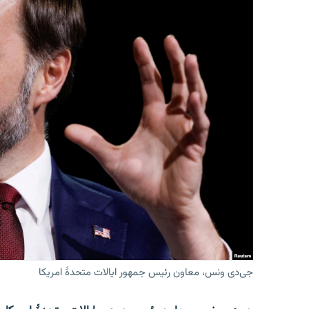
جی‌دی ونس، معاون رئیس جمهور ایالات متحدۀ امریکا