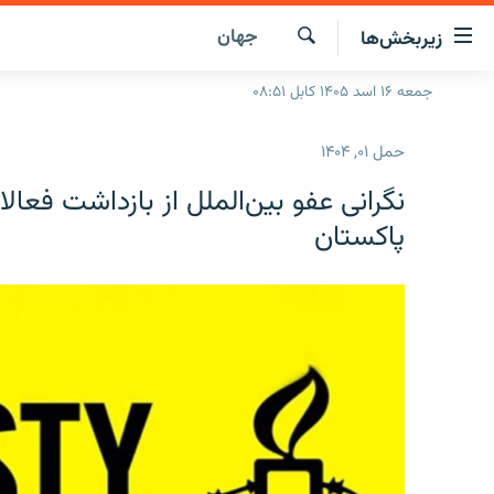
ینک‌های
جهان
زیربخش‌ها
ابل
سترسی
جستجو
جمعه ۱۶ اسد ۱۴۰۵ کابل ۰۸:۵۱
صفحه نخست
ازگشت
گزارش‌ها
ه
حمل ۰۱, ۱۴۰۴
تن
خبرها
افغانستان
صلی
نگرانی عفو بین‌الملل از بازداشت فعا
ازگشت
جدول نشرات
منطقه
افغانستان
پاکستان
ه
مصاحبه‌ها
جهان
شرق میانه
نوی
صلی
برنامه‌ها
جهان
راجعه
مجموعه تصویری
ه
فحه
ورزش
ستجو
بحران مهاجرت
'کووید-۱۹'