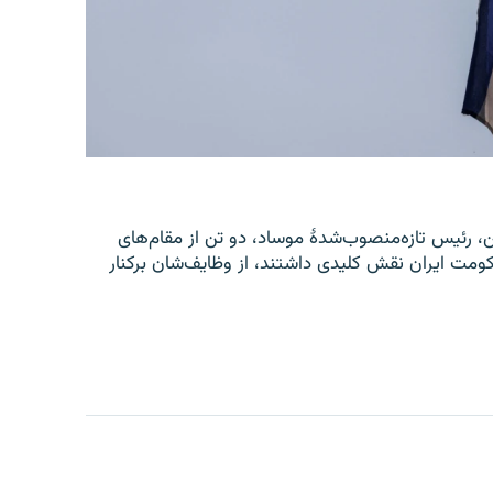
یل، رومن گوفمن، رئیس تازه‌منصوب‌شدۀ موساد، دو تن از مقام‌های
ومت ایران نقش کلیدی داشتند، از وظایف‌شان برکنار