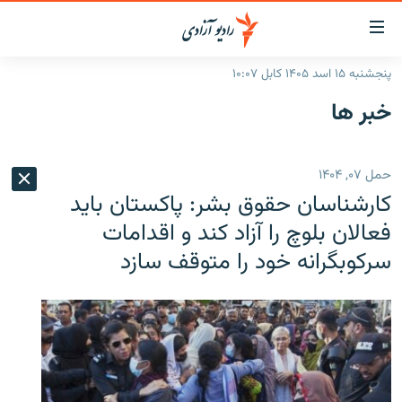
ینک‌های
ابل
سترسی
پنجشنبه ۱۵ اسد ۱۴۰۵ کابل ۱۰:۰۷
ازگشت
صفحه نخست
خبر ها
ه
گزارش‌ها
تن
صلی
خبرها
افغانستان
حمل ۰۷, ۱۴۰۴
ازگشت
جدول نشرات
منطقه
افغانستان
ه
کارشناسان حقوق بشر: پاکستان باید
نوی
مصاحبه‌ها
جهان
شرق میانه
فعالان بلوچ را آزاد کند و اقدامات
صلی
سرکوبگرانه خود را متوقف سازد
برنامه‌ها
جهان
راجعه
ه
مجموعه تصویری
فحه
ورزش
ستجو
بحران مهاجرت
'کووید-۱۹'