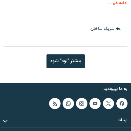
ادامه خبر ...
شریک ساختن
بیشتر "لود" شود
به ما بپیوندید
ارتباط