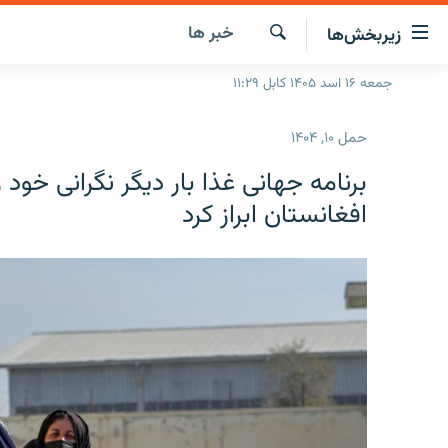
ینک‌های
خبر ها
زیربخش‌ها
ابل
سترسی
جستجو
جمعه ۱۶ اسد ۱۴۰۵ کابل ۱۱:۲۹
صفحه نخست
ازگشت
گزارش‌ها
ه
حمل ۱۰, ۱۴۰۴
تن
خبرها
افغانستان
صلی
برنامه جهانی غذا بار دیگر نگرانی خود ر
ازگشت
جدول نشرات
منطقه
افغانستان
افغانستان ابراز کرد
ه
مصاحبه‌ها
جهان
شرق میانه
نوی
صلی
برنامه‌ها
جهان
راجعه
مجموعه تصویری
ه
فحه
ورزش
ستجو
بحران مهاجرت
'کووید-۱۹'