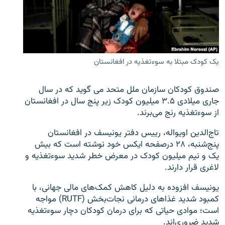
تماس
صفحه پشتو
Azadi English
یک کودک مبتلا به سوءتغذیه در افغانستان
به ما بپیوندید
صندوق کودکان سازمان ملل متحد می گوید که در سال
جاری میلادی ۳.۵ میلیون کودک زیر پنج سال در افغانستان
از سوءتغذیه رنج می‌برند.
همۀ سایت‌های رادیو آزادی/ رادیو اروپای آزاد
تاج‌الدین اویواله، رییس دفتر یونیسف در افغانستان
پنج‌شنبه، ۲۸ درصفحه ایکس خود نوشته است که بیش
یک و نیم میلیون کودک در معرض خطر شدید سوءتغذیه و
لاغری قرار دارند.
یونیسف افزوده به دلیل کاهش کمک‌های مالی جهانی، با
کمبود شدید غذاهای درمانی نجات‌بخش (RUTF) مواجه
است؛ موادی حیاتی که برای درمان کودکان دچار سوءتغذیه
شدید ضروری‌اند.