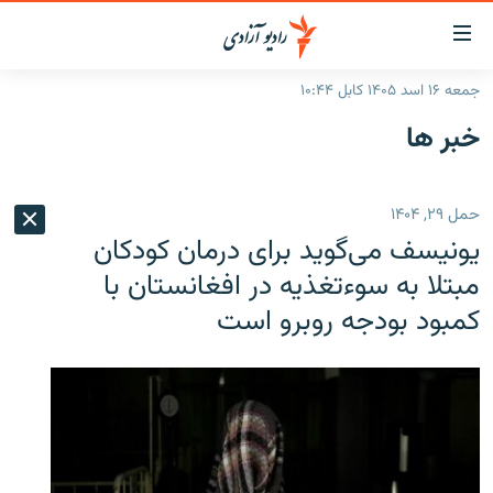
ینک‌های
ابل
سترسی
جمعه ۱۶ اسد ۱۴۰۵ کابل ۱۰:۴۴
ازگشت
صفحه نخست
خبر ها
ه
گزارش‌ها
تن
صلی
خبرها
افغانستان
حمل ۲۹, ۱۴۰۴
ازگشت
جدول نشرات
منطقه
افغانستان
ه
یونیسف می‌گوید برای درمان کودکان
نوی
مصاحبه‌ها
جهان
شرق میانه
مبتلا به سوءتغذیه در افغانستان با
صلی
کمبود بودجه روبرو است
برنامه‌ها
جهان
راجعه
ه
مجموعه تصویری
فحه
ورزش
ستجو
بحران مهاجرت
'کووید-۱۹'