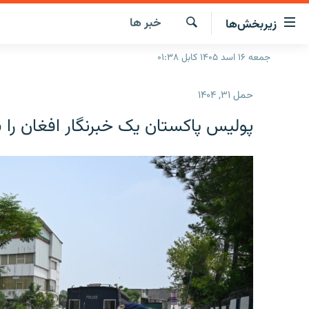
ینک‌های
خبر ها
زیربخش‌ها
ابل
سترسی
جستجو
جمعه ۱۶ اسد ۱۴۰۵ کابل ۰۱:۳۸
صفحه نخست
ازگشت
گزارش‌ها
ه
حمل ۳۱, ۱۴۰۴
تن
خبرها
افغانستان
صلی
پولیس پاکستان یک خبرنگار افغان را 
ازگشت
جدول نشرات
منطقه
افغانستان
ه
مصاحبه‌ها
جهان
شرق میانه
نوی
صلی
برنامه‌ها
جهان
راجعه
مجموعه تصویری
ه
فحه
ورزش
ستجو
بحران مهاجرت
'کووید-۱۹'