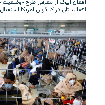
افغان ایوک از معرفی طرح «وضعیت 
افغانستان در کانگرس امریکا استقبال 