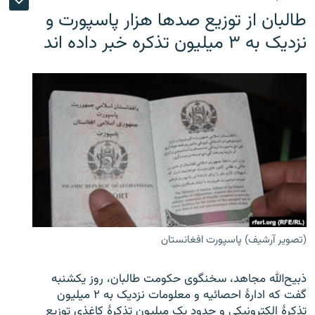
طالبان از توزیع صدها هزار پاسپورت و
نزدیک به ۳ میلیون تذکره خبر داده اند
(تصویر آرشیف) پاسپورت افغانستان
ذبیح‌الله مجاهد، سخنگوی حکومت طالبان، روز یکشنبه
گفت که ادارهٔ احصائیه و معلومات نزدیک به ۲ میلیون
تذکرهٔ الکترونیکی و حدود یک میلیون تذکرهٔ کاغذی توزیع