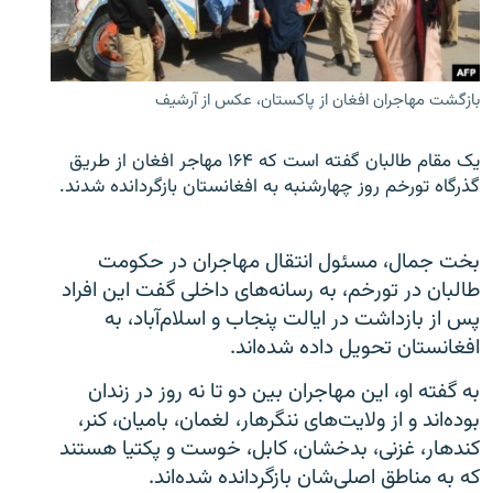
تماس
صفحه پشتو
بازگشت مهاجران افغان از پاکستان، عکس از آرشیف
Azadi English
یک مقام طالبان گفته است که ۱۶۴ مهاجر افغان از طریق
به ما بپیوندید
گذرگاه تورخم روز چهارشنبه به افغانستان بازگردانده شدند.
بخت جمال، مسئول انتقال مهاجران در حکومت
همۀ سایت‌های رادیو آزادی/ رادیو اروپای آزاد
طالبان در تورخم، به رسانه‌های داخلی گفت این افراد
پس از بازداشت در ایالت پنجاب و اسلام‌آباد، به
افغانستان تحویل داده شده‌اند.
به گفته او، این مهاجران بین دو تا نه روز در زندان
بوده‌اند و از ولایت‌های ننگرهار، لغمان، بامیان، کنر،
کندهار، غزنی، بدخشان، کابل، خوست و پکتیا هستند
که به مناطق اصلی‌شان بازگردانده شده‌اند.