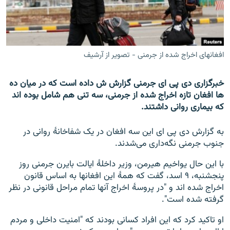
تماس
صفحه پشتو
Azadi English
افغانهای اخراج شده از جرمنی - تصویر از آرشیف
به ما بپیوندید
خبرگزاری دی پی ای جرمنی گزارش ش داده است که در میان ده
ها افغان تازه اخراج شده از جرمنی، سه تنی هم شامل بوده اند
که بیماری روانی داشتند.
همۀ سایت‌های رادیو آزادی/ رادیو اروپای آزاد
به گزارش دی پی ای این سه افغان در یک شفاخانۀ روانی در
جنوب جرمنی نگه‌داری می‌شدند.
با این حال یواخیم هیرمن، وزیر داخلۀ ایالت بایرن جرمنی روز
پنجشنبه، ۹ اسد، گفت که همۀ این افغانها به اساس قانون
اخراج شده اند و "در پروسۀ اخراج آنها تمام مراحل قانونی در نظر
گرفته شده است".
او تاکید کرد که این افراد کسانی بودند که "امنیت داخلی و مردم