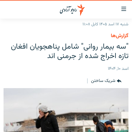
ینک‌های
ابل
سترسی
شنبه ۱۷ اسد ۱۴۰۵ کابل ۱۱:۰۸
ازگشت
صفحه نخست
گزارش‌ها
ه
گزارش‌ها
"سه بیمار روانی" شامل پناهجویان افغان
تن
صلی
خبرها
افغانستان
تازه اخراج شده از جرمنی اند
ازگشت
جدول نشرات
منطقه
افغانستان
ه
اسد ۱۰, ۱۴۰۴
نوی
مصاحبه‌ها
جهان
شرق میانه
صلی
شریک ساختن
برنامه‌ها
جهان
راجعه
ه
مجموعه تصویری
فحه
ورزش
ستجو
بحران مهاجرت
'کووید-۱۹'