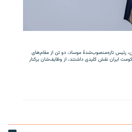
یل، رومن گوفمن، رئیس تازه‌منصوب‌شدۀ موساد، دو تن از مقام‌های
ومت ایران نقش کلیدی داشتند، از وظایف‌شان برکنار