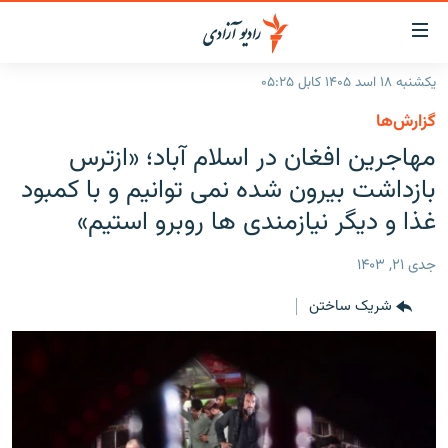
ینک‌های
ابل
سترسی
یکشنبه ۱۸ اسد ۱۴۰۵ کابل ۰۵:۲۵
ازگشت
صفحه نخست
گزارش‌ها
ه
گزارش‌ها
مهاجرین افغان در اسلام آباد؛ «ازترس
تن
صلی
خبرها
افغانستان
بازداشت بیرون شده نمی توانیم و با کمبود
ازگشت
جدول نشرات
غذا و دیگر نیازمندی ها روبرو استیم»
منطقه
افغانستان
ه
نوی
مصاحبه‌ها
جهان
شرق میانه
جدی ۲۱, ۱۴۰۳
صلی
برنامه‌ها
جهان
راجعه
شریک ساختن
ه
مجموعه تصویری
فحه
ورزش
ستجو
بحران مهاجرت
'کووید-۱۹'