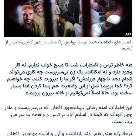
تماس
صفحه پشتو
Azadi English
افغان های بازداشت شده توسط پولیس پاکستان در شهر کراچی-تصویر از
آرشیف
به ما بپیوندید
«به خاطر ترس و اضطراب، شب تا صبح خواب ندارم. نه کار
وجود دارد و نه امکانات. یک زن بی‌سرپرست چه کاری می‌تواند
همۀ سایت‌های رادیو آزادی/ رادیو اروپای آزاد
انجام دهد با چهار فرزندش؟ اگر ما را دیپورت کنند، چه خواهیم
کرد؟ کجا برویم؟ قبل از این وضعیت هم پیدا کردن غذا بسیار
سخت بود، حالا اصلاً نمی‌توانیم از خانه بیرون برویم.»
این اظهارات آمنه رضایی، پناهجوی افغان که بی‌سرپرست و مادر
چهار کودک که فعلا در اسلام آباد در ترس و واهمه به سر می
برد، است.
درحالی‌که هنوز هم روند بازداشت و آزار و اذیت مهاجرین افغان