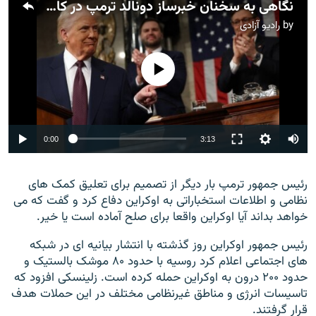
نگاهی به سخنان خبرساز دونالد ترمپ در کانگرس
by
رادیو آزادی
No media source currently available
Auto
0:00
3:13
240p
رئیس جمهور ترمپ بار دیگر از تصمیم برای تعلیق کمک های
360p
نظامی و اطلاعات استخباراتی به اوکراین دفاع کرد و گفت که می
480p
360p
240p
Auto
480p
خواهد بداند آیا اوکراین واقعا برای صلح آماده است یا خیر.
720p
رئیس جمهور اوکراین روز گذشته با انتشار بیانیه ای در شبکه
1080p
720p
های اجتماعی اعلام کرد روسیه با حدود ۸۰ موشک بالستیک و
1080p
حدود ۲۰۰ درون به اوکراین حمله کرده است. زلینسکی افزود که
تاسیسات انرژی و مناطق غیرنظامی مختلف در این حملات هدف
قرار گرفتند.