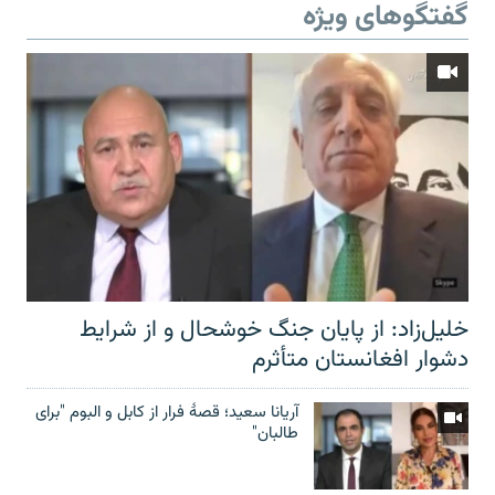
گفتگوهای ویژه
خلیل‌زاد: از پایان جنگ خوشحال و از شرایط
دشوار افغانستان متأثرم
آریانا سعید؛ قصۀ فرار از کابل و البوم "برای
طالبان"