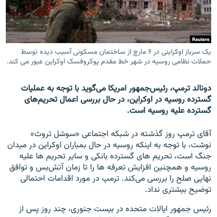
تماس
صفحه پشتو
Azadi English
یک سرباز اوکراینی در ۶ مارچ از ساختمان مسکونی آسیب دیده توسط
حملات نظامی روسیه در شهر خط مقدم پوکروفسک اوکراین عبور می کند.
به ما بپیوندید
دونالد ترمپ، رئیس‌جمهور امریکا می‌گوید با توجه به عملیات
گسترده روسیه در اوکراین، در حال بررسی اعمال تحریم‌های
گسترده علیه روسیه است.
همۀ سایت‌های رادیو آزادی/ رادیو اروپای آزاد
آقای ترمپ روز گذشته در شبکه اجتماعی «سوشل تروث»
نوشت، با توجه به اینکه روسیه در حال بمباران اوکراین در میدان
جنگ است، تحریم های گسترده بانکی و سایر تحریم ها علیه
روسیه و همچنین افزایش تعرفه ها را تا زمان آتش‌بس و توافق
نهایی صلح را بررسی می‌کند. ترمپ در مورد اقدامات احتمالی
توضیح بیشتری نداد.
رئیس جمهور ایالات متحده در بیست جنوری، چند روز پس از