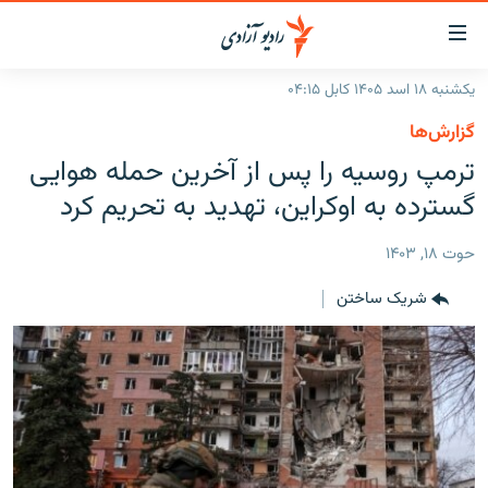
ینک‌های
ابل
سترسی
یکشنبه ۱۸ اسد ۱۴۰۵ کابل ۰۴:۱۵
ازگشت
صفحه نخست
گزارش‌ها
ه
گزارش‌ها
ترمپ روسیه را پس از آخرین حمله هوایی
تن
صلی
خبرها
افغانستان
گسترده به اوکراین، تهدید به تحریم کرد
ازگشت
جدول نشرات
منطقه
افغانستان
ه
حوت ۱۸, ۱۴۰۳
نوی
مصاحبه‌ها
جهان
شرق میانه
صلی
شریک ساختن
برنامه‌ها
جهان
راجعه
ه
مجموعه تصویری
فحه
ورزش
ستجو
بحران مهاجرت
'کووید-۱۹'