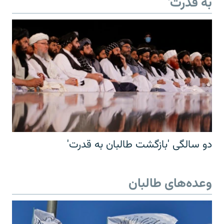
به قدرت'
دو سالگی 'بازگشت طالبان به قدرت'
وعده‌های طالبان