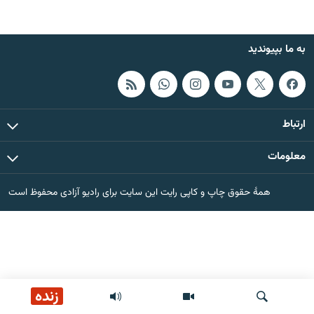
تماس
صفحه پشتو
به ما بپیوندید
Azadi English
به ما بپیوندید
ارتباط
معلومات
همۀ سایت‌های رادیو آزادی/ رادیو اروپای آزاد
همۀ حقوق چاپ و کاپی رایت این سایت برای رادیو آزادی محفوظ است
زنده