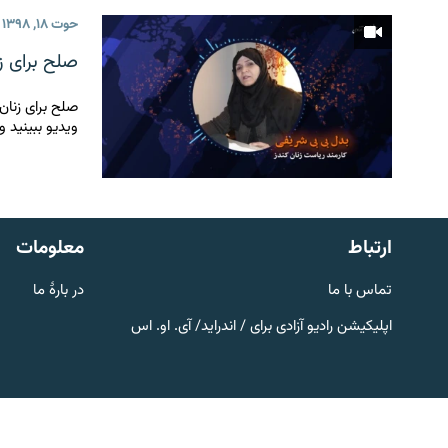
تماس
حوت ۱۸, ۱۳۹۸
صلح برای ز
صلح برای زنان
ویدیو ببینید و
ارتباط
معلومات
تماس با ما
در بارۀ ما
اپلیکیشن رادیو آزادی برای / اندراید/ آی. او. اس
صفحه پشتو
Azadi English
به ما بپیوندید