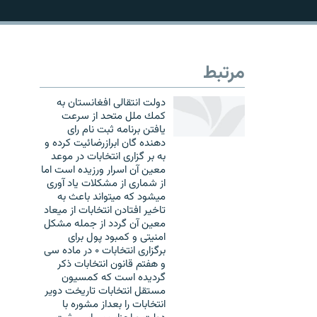
مرتبط
دولت انتقالى افغانستان به
كمك ملل متحد از سرعت
يافتن برنامه ثبت نام راى
دهنده گان ابرازرضائيت كرده و
به بر گزارى انتخابات در موعد
معين آن اسرار ورزيده است اما
از شمارى از مشكلات ياد آورى
ميشود كه ميتواند باعث به
تاخير افتادن انتخابات از ميعاد
معين آن گردد از جمله مشكل
امنيتى و كمبود پول براى
برگزارى انتخابات ۰ در ماده سى
و هفتم قانون انتخابات ذكر
گرديده است كه كمسيون
مستقل انتخابات تاريخت دوير
انتخابات را بعداز مشوره با