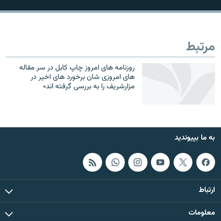
تماس
صفحه پشتو
مرتبط
Azadi English
روزنامه هاى امروز چاپ كابل در سر مقاله
هاى امروزى شان برخورد هاى اخير در
به ما بپیوندید
مزارشريف را به بررسى گرفته اند۰
همۀ سایت‌های رادیو آزادی/ رادیو اروپای آزاد
به ما بپیوندید
ارتباط
معلومات