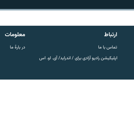
تماس
ارتباط
معلومات
تماس با ما
در بارۀ ما
اپلیکیشن رادیو آزادی برای / اندراید/ آی. او. اس
صفحه پشتو
Azadi English
به ما بپیوندید