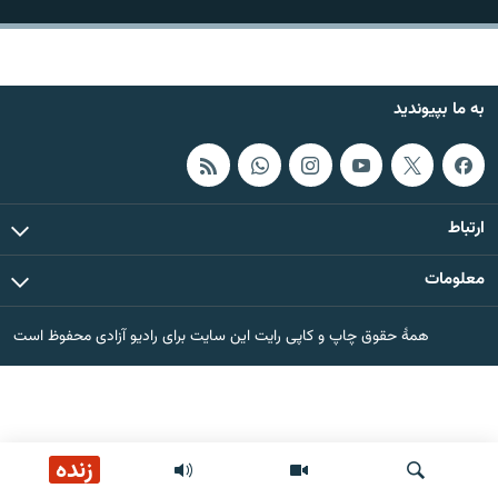
تماس
صفحه پشتو
به ما بپیوندید
Azadi English
به ما بپیوندید
ارتباط
معلومات
همۀ سایت‌های رادیو آزادی/ رادیو اروپای آزاد
همۀ حقوق چاپ و کاپی رایت این سایت برای رادیو آزادی محفوظ است
زنده