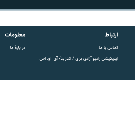
تماس
ارتباط
معلومات
تماس با ما
در بارۀ ما
اپلیکیشن رادیو آزادی برای / اندراید/ آی. او. اس
صفحه پشتو
Azadi English
به ما بپیوندید