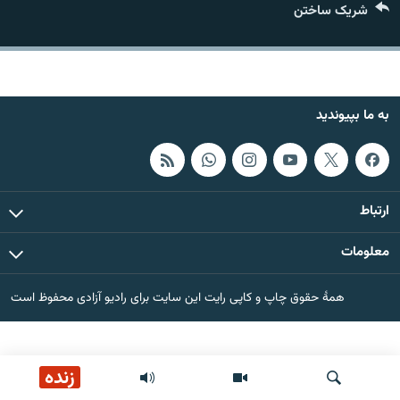
شریک ساختن
تماس
صفحه پشتو
Azadi English
به ما بپیوندید
به ما بپیوندید
ارتباط
همۀ سایت‌های رادیو آزادی/ رادیو اروپای آزاد
معلومات
همۀ حقوق چاپ و کاپی رایت این سایت برای رادیو آزادی محفوظ است
زنده