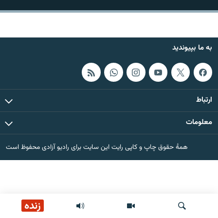
تماس
صفحه پشتو
به ما بپیوندید
Azadi English
به ما بپیوندید
ارتباط
معلومات
همۀ سایت‌های رادیو آزادی/ رادیو اروپای آزاد
همۀ حقوق چاپ و کاپی رایت این سایت برای رادیو آزادی محفوظ است
زنده