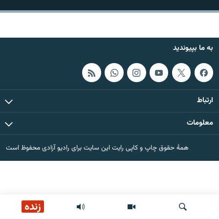
تماس
صفحه پشتو
به ما بپیوندید
Azadi English
به ما بپیوندید
ارتباط
معلومات
همۀ سایت‌های رادیو آزادی/ رادیو اروپای آزاد
همۀ حقوق چاپ و کاپی رایت این سایت برای رادیو آزادی محفوظ است
زنده