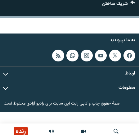
شریک ساختن
تماس
صفحه پشتو
Azadi English
به ما بپیوندید
به ما بپیوندید
ارتباط
همۀ سایت‌های رادیو آزادی/ رادیو اروپای آزاد
معلومات
همۀ حقوق چاپ و کاپی رایت این سایت برای رادیو آزادی محفوظ است
زنده