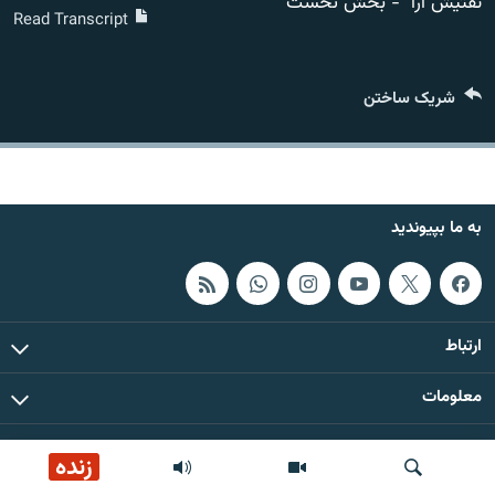
تفتیش آرا" - بخش نخست
تماس
Read Transcript
صفحه پشتو
شریک ساختن
Azadi English
به ما بپیوندید
به ما بپیوندید
همۀ سایت‌های رادیو آزادی/ رادیو اروپای آزاد
ارتباط
معلومات
همۀ حقوق چاپ و کاپی رایت این سایت برای رادیو آزادی محفوظ است
زنده