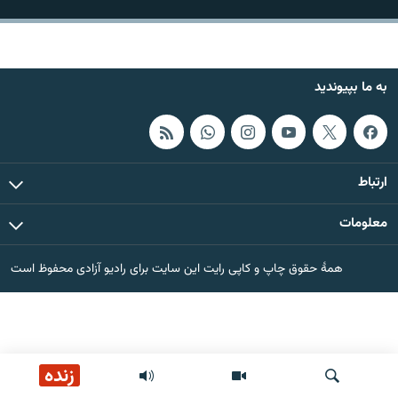
تماس
صفحه پشتو
به ما بپیوندید
Azadi English
به ما بپیوندید
ارتباط
معلومات
همۀ سایت‌های رادیو آزادی/ رادیو اروپای آزاد
همۀ حقوق چاپ و کاپی رایت این سایت برای رادیو آزادی محفوظ است
زنده