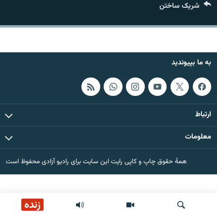
شریک ساختن
تماس
صفحه پشتو
Azadi English
به ما بپیوندید
به ما بپیوندید
ارتباط
همۀ سایت‌های رادیو آزادی/ رادیو اروپای آزاد
معلومات
همۀ حقوق چاپ و کاپی رایت این سایت برای رادیو آزادی محفوظ است
زنده