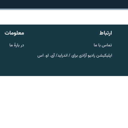
تماس
ارتباط
معلومات
تماس با ما
در بارۀ ما
اپلیکیشن رادیو آزادی برای / اندراید/ آی. او. اس
صفحه پشتو
Azadi English
به ما بپیوندید