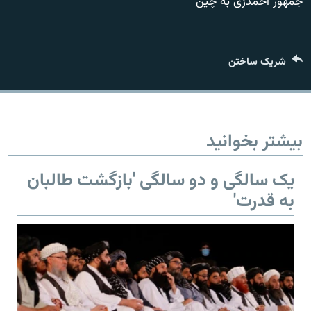
جمهور احمدزی به چین
تماس
صفحه پشتو
شریک ساختن
Azadi English
به ما بپیوندید
بیشتر بخوانید
یک سالگی و دو سالگی 'بازگشت طالبان
همۀ سایت‌های رادیو آزادی/ رادیو اروپای آزاد
به قدرت'