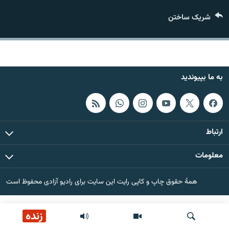
تماس
شریک ساختن
صفحه پشتو
Azadi English
به ما بپیوندید
به ما بپیوندید
همۀ سایت‌های رادیو آزادی/ رادیو اروپای آزاد
ارتباط
معلومات
همۀ حقوق چاپ و کاپی رایت این سایت برای رادیو آزادی محفوظ است
زنده