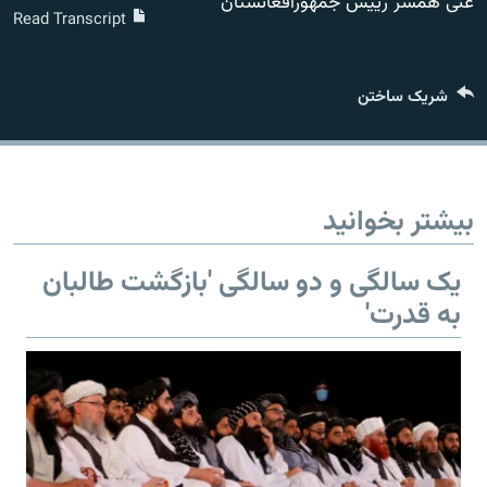
غنی همسر رییس جمهورافغانستان
تماس
Read Transcript
صفحه پشتو
شریک ساختن
Azadi English
به ما بپیوندید
بیشتر بخوانید
یک سالگی و دو سالگی 'بازگشت طالبان
همۀ سایت‌های رادیو آزادی/ رادیو اروپای آزاد
به قدرت'