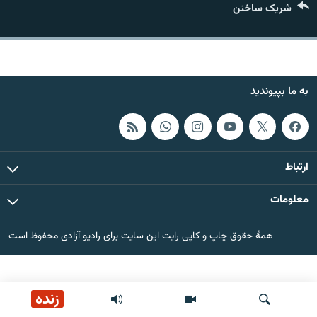
شریک ساختن
تماس
صفحه پشتو
Azadi English
به ما بپیوندید
به ما بپیوندید
ارتباط
همۀ سایت‌های رادیو آزادی/ رادیو اروپای آزاد
معلومات
همۀ حقوق چاپ و کاپی رایت این سایت برای رادیو آزادی محفوظ است
زنده