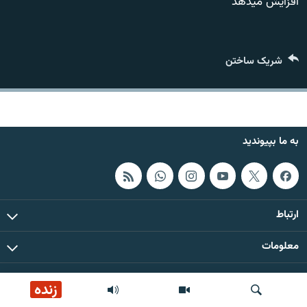
افزایش میدهد
تماس
صفحه پشتو
شریک ساختن
Azadi English
به ما بپیوندید
به ما بپیوندید
همۀ سایت‌های رادیو آزادی/ رادیو اروپای آزاد
ارتباط
معلومات
همۀ حقوق چاپ و کاپی رایت این سایت برای رادیو آزادی محفوظ است
زنده