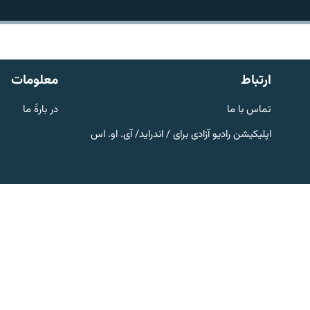
تماس
ارتباط
معلومات
تماس با ما
در بارۀ ما
اپلیکیشن رادیو آزادی برای / اندراید/ آی. او. اس
صفحه پشتو
Azadi English
به ما بپیوندید