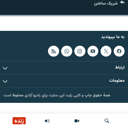
شریک ساختن
تماس
صفحه پشتو
Azadi English
به ما بپیوندید
به ما بپیوندید
ارتباط
همۀ سایت‌های رادیو آزادی/ رادیو اروپای آزاد
معلومات
همۀ حقوق چاپ و کاپی رایت این سایت برای رادیو آزادی محفوظ است
زنده