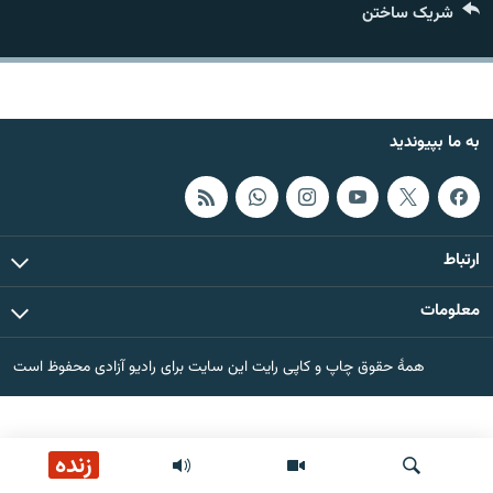
شریک ساختن
تماس
صفحه پشتو
Azadi English
به ما بپیوندید
به ما بپیوندید
ارتباط
همۀ سایت‌های رادیو آزادی/ رادیو اروپای آزاد
معلومات
همۀ حقوق چاپ و کاپی رایت این سایت برای رادیو آزادی محفوظ است
زنده