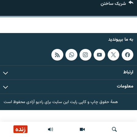
شریک ساختن
تماس
صفحه پشتو
Azadi English
به ما بپیوندید
به ما بپیوندید
ارتباط
همۀ سایت‌های رادیو آزادی/ رادیو اروپای آزاد
معلومات
همۀ حقوق چاپ و کاپی رایت این سایت برای رادیو آزادی محفوظ است
زنده