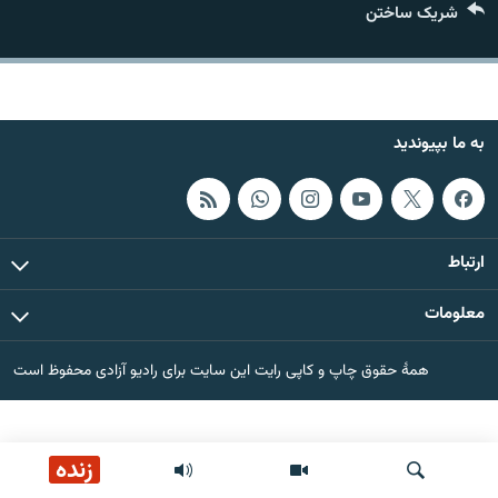
شریک ساختن
تماس
صفحه پشتو
Azadi English
به ما بپیوندید
به ما بپیوندید
ارتباط
همۀ سایت‌های رادیو آزادی/ رادیو اروپای آزاد
معلومات
همۀ حقوق چاپ و کاپی رایت این سایت برای رادیو آزادی محفوظ است
زنده