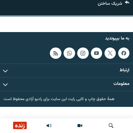
شریک ساختن
تماس
صفحه پشتو
Azadi English
به ما بپیوندید
به ما بپیوندید
ارتباط
همۀ سایت‌های رادیو آزادی/ رادیو اروپای آزاد
معلومات
همۀ حقوق چاپ و کاپی رایت این سایت برای رادیو آزادی محفوظ است
زنده