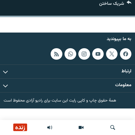
شریک ساختن
تماس
صفحه پشتو
Azadi English
به ما بپیوندید
به ما بپیوندید
ارتباط
همۀ سایت‌های رادیو آزادی/ رادیو اروپای آزاد
معلومات
همۀ حقوق چاپ و کاپی رایت این سایت برای رادیو آزادی محفوظ است
زنده