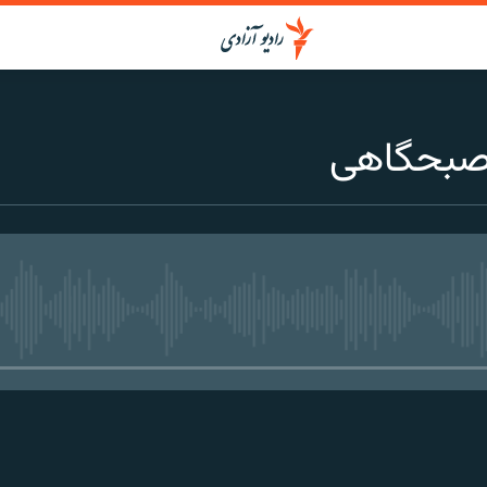
صبحگاهی
media source currently available