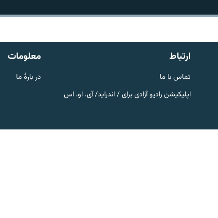
تماس
ارتباط
معلومات
تماس با ما
در بارۀ ما
اپلیکیشن رادیو آزادی برای / اندراید/ آی. او. اس
صفحه پشتو
Azadi English
به ما بپیوندید