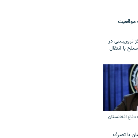
ه موقعیت
ز تروریستی در
سلح با انتقال
دفاع افغانستان
بان با تصرف