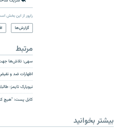
شریک ساخت
راپور از این بخش اس
گزارش‌ها
اف
مرتبط
سهی: تلاش‌ها جهت 
اظهارات ضد و نقیض 
نیویارک تایمز: طالب
صفحه پشتو
کابل پست: "هیچ کس
Azadi English
بیشتر بخوانید
به ما بپیوندید