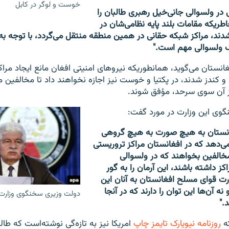
خوست و لوگر در کابل
 در ولسوالی جانی‌خیل رهبری طالبان را
اطریکه مقامات بلند پایه نظامی‌شان در
دند، مراکز شبکه حقانی در همین منطقه منتقل می‌گردد، با توجه ب
ک ولسوالی مهم است."
غانستان می‌گوید، همانطوریکه نیروهای امنیتی افغان مانع ایجاد مراک
و کندز شدند، در پکتیا و خوست نیز اجازه نخواهند داد تا مخالفین م
از آن سوی سرحد، مؤفق شوند.
وی این وزارت در مورد گفت:
انستان به هیچ صورت به هیچ گروهی
می‌دهد که در افغانستان مراکز تروریستی
 مخالفین بخواهند که در ولسوالی
اکز داشته باشند، این آرمان را به گور
ت قوای مسلح افغانستان به آنان این
 نه آن‌ها این توان را دارند که در آنجا
دولت وزیری سخنگوی وزارت 
."
ه
روزنامه نیویارک تایمز چاپ
امریکا نیز به تازه‌گی نوشته‌است که طال