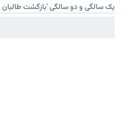
یک سالگی و دو سالگی 'بازگشت طالبان ب
همۀ سایت‌های رادیو آزادی/ رادیو
اروپای آزاد