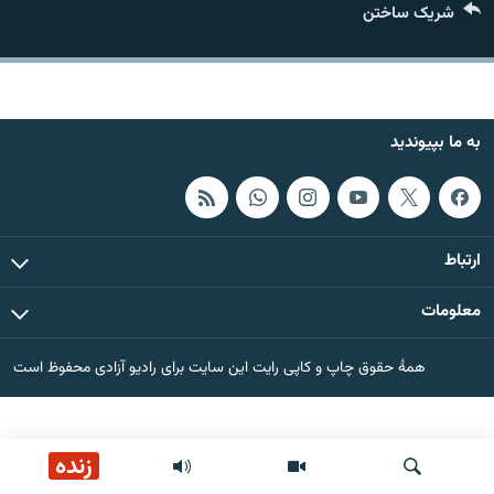
شریک ساختن
تماس
صفحه پشتو
Azadi English
به ما بپیوندید
به ما بپیوندید
ارتباط
همۀ سایت‌های رادیو آزادی/ رادیو اروپای آزاد
معلومات
همۀ حقوق چاپ و کاپی رایت این سایت برای رادیو آزادی محفوظ است
زنده