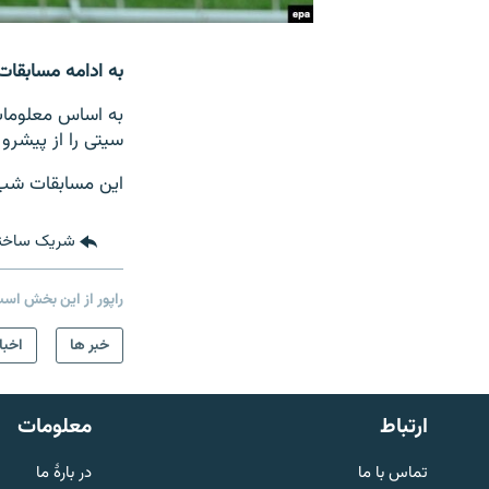
به ادامه مسابقات
به اساس معلومات 
سیتی را از پیشرو
این مسابقات شب 
شریک ساخت
راپور از این بخش اس
صفحه پشتو
خبر ها
اخبا
Azadi English
به ما بپیوندید
ارتباط
معلومات
تماس با ما
در بارۀ ما